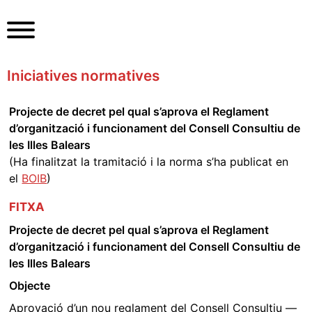
S
k
i
p
Iniciatives normatives
t
o
c
Projecte de decret pel qual s’aprova el Reglament
o
d’organització i funcionament del Consell Consultiu de
n
les Illes Balears
t
(Ha finalitzat la tramitació i la norma s’ha publicat en
e
el
BOIB
)
n
FITXA
t
Projecte de decret pel qual s’aprova el Reglament
d’organització i funcionament del Consell Consultiu de
les Illes Balears
Objecte
Aprovació d’un nou reglament del Consell Consultiu —