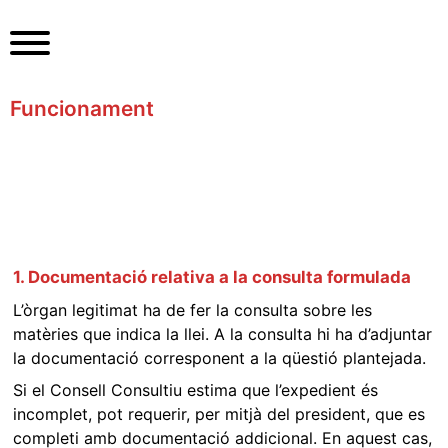
S
k
i
p
Funcionament
t
o
c
o
n
t
e
n
1. Documentació relativa a la consulta formulada
t
L’òrgan legitimat ha de fer la consulta sobre les
matèries que indica la llei. A la consulta hi ha d’adjuntar
la documentació corresponent a la qüestió plantejada.
Si el Consell Consultiu estima que l’expedient és
incomplet, pot requerir, per mitjà del president, que es
completi amb documentació addicional. En aquest cas,