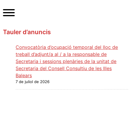
S
k
i
p
Tauler d’anuncis
t
o
c
Convocatòria d’ocupació temporal del lloc de
o
treball d’adjunt/a al / a la responsable de
n
Secretaria i sessions plenàries de la unitat de
t
Secretaria del Consell Consultiu de les Illes
e
Balears
n
7 de juliol de 2026
t