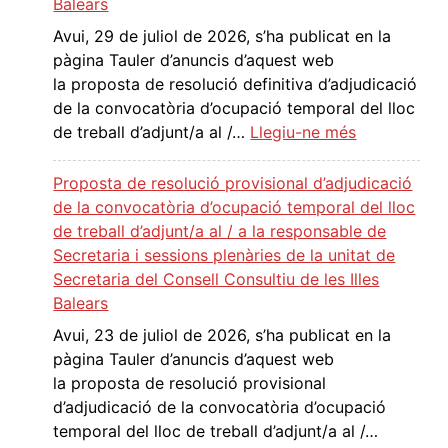
Balears
i
Avui, 29 de juliol de 2026, s’ha publicat en la
ó
pàgina Tauler d’anuncis d’aquest web
d
la proposta de resolució definitiva d’adjudicació
’
de la convocatòria d’ocupació temporal del lloc
a
:
de treball d’adjunt/a al /…
Llegiu-ne més
d
P
j
r
Proposta de resolució provisional d’adjudicació
u
o
de la convocatòria d’ocupació temporal del lloc
d
p
de treball d’adjunt/a al / a la responsable de
i
o
Secretaria i sessions plenàries de la unitat de
c
s
Secretaria del Consell Consultiu de les Illes
a
t
Balears
c
a
Avui, 23 de juliol de 2026, s’ha publicat en la
i
d
pàgina Tauler d’anuncis d’aquest web
ó
e
la proposta de resolució provisional
d
r
d’adjudicació de la convocatòria d’ocupació
e
e
temporal del lloc de treball d’adjunt/a al /…
l
s