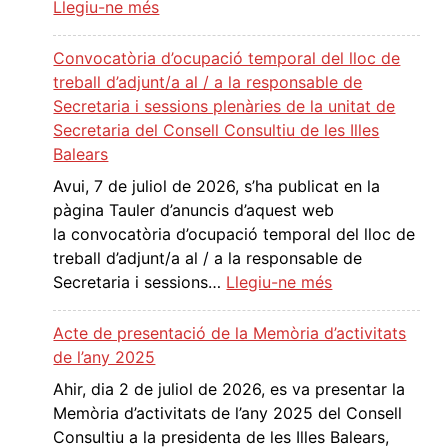
:
Llegiu-ne més
a
o
P
c
l
r
o
Convocatòria d’ocupació temporal del lloc de
u
o
n
treball d’adjunt/a al / a la responsable de
c
p
v
Secretaria i sessions plenàries de la unitat de
i
o
o
Secretaria del Consell Consultiu de les Illes
ó
s
c
Balears
d
t
a
Avui, 7 de juliol de 2026, s’ha publicat en la
e
a
t
pàgina Tauler d’anuncis d’aquest web
f
d
ò
la convocatòria d’ocupació temporal del lloc de
i
e
r
treball d’adjunt/a al / a la responsable de
n
r
i
:
Secretaria i sessions…
Llegiu-ne més
i
e
a
C
t
s
d
o
i
Acte de presentació de la Memòria d’activitats
o
’
n
v
de l’any 2025
l
o
v
a
Ahir, dia 2 de juliol de 2026, es va presentar la
u
c
o
d
Memòria d’activitats de l’any 2025 del Consell
c
u
c
’
Consultiu a la presidenta de les Illes Balears,
i
p