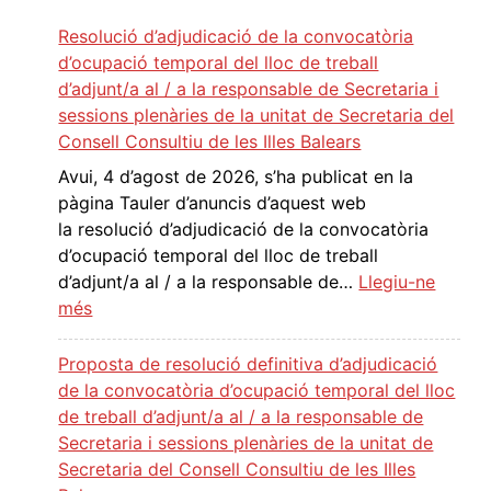
Resolució d’adjudicació de la convocatòria
d’ocupació temporal del lloc de treball
d’adjunt/a al / a la responsable de Secretaria i
sessions plenàries de la unitat de Secretaria del
Consell Consultiu de les Illes Balears
Avui, 4 d’agost de 2026, s’ha publicat en la
pàgina Tauler d’anuncis d’aquest web
la resolució d’adjudicació de la convocatòria
d’ocupació temporal del lloc de treball
d’adjunt/a al / a la responsable de…
Llegiu-ne
:
més
R
e
Proposta de resolució definitiva d’adjudicació
s
de la convocatòria d’ocupació temporal del lloc
o
de treball d’adjunt/a al / a la responsable de
l
Secretaria i sessions plenàries de la unitat de
u
Secretaria del Consell Consultiu de les Illes
c