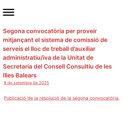
S
k
i
p
Segona convocatòria per proveir
t
o
mitjançant el sistema de comissió de
c
serveis el lloc de treball d’auxiliar
o
administratiu/iva de la Unitat de
n
t
Secretaria del Consell Consultiu de les
e
Illes Balears
n
9 de setembre de 2025
t
Publicació de la resolució de la segona convocatòria.
N
a
v