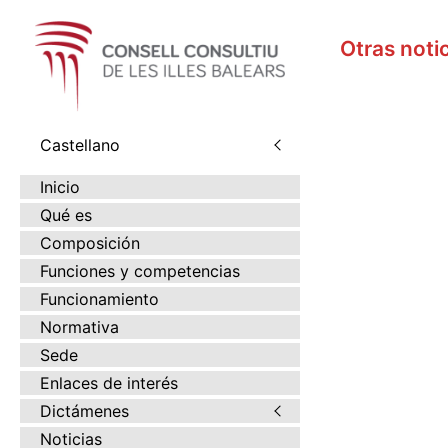
S
k
Otras noti
i
p
t
o
Castellano
c
o
Inicio
n
Qué es
t
Composición
e
Funciones y competencias
n
t
Funcionamiento
Normativa
Sede
Enlaces de interés
Dictámenes
Noticias