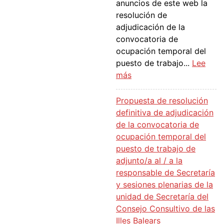
anuncios de este web la
resolución de
adjudicación de la
convocatoria de
ocupación temporal del
puesto de trabajo...
Lee
:
más
R
e
Propuesta de resolución
s
definitiva de adjudicación
o
de la convocatoria de
l
ocupación temporal del
u
puesto de trabajo de
c
adjunto/a al / a la
i
responsable de Secretaría
ó
y sesiones plenarias de la
n
unidad de Secretaría del
d
Consejo Consultivo de las
e
Illes Balears