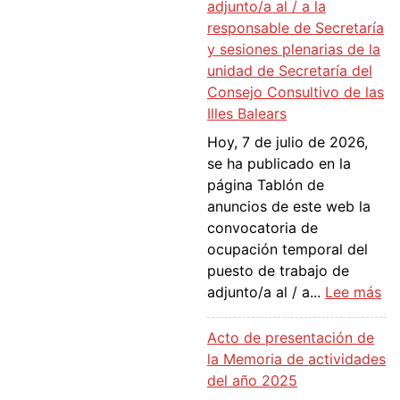
u
ó
adjunto/a al / a la
i
e
n
responsable de Secretaría
v
s
t
y sesiones plenarias de la
a
t
e
unidad de Secretaría del
d
a
m
Consejo Consultivo de las
e
d
p
Illes Balears
a
e
o
Hoy, 7 de julio de 2026,
d
r
r
se ha publicado en la
j
e
a
página Tablón de
u
s
l
anuncios de este web la
d
o
d
convocatoria de
i
l
e
ocupación temporal del
c
u
l
puesto de trabajo de
a
c
p
:
adjunto/a al / a...
Lee más
c
i
u
C
i
ó
e
o
ó
Acto de presentación de
n
s
n
n
la Memoria de actividades
p
t
v
d
del año 2025
r
o
o
e