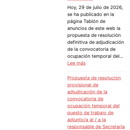
a
Hoy, 29 de julio de 2026,
d
se ha publicado en la
j
página Tablón de
u
anuncios de este web la
d
propuesta de resolución
i
definitiva de adjudicación
c
de la convocatoria de
a
ocupación temporal del...
c
:
Lee más
i
P
ó
r
Propuesta de resolución
n
o
provisional de
d
p
adjudicación de la
e
u
convocatoria de
l
e
ocupación temporal del
a
s
puesto de trabajo de
c
t
adjunto/a al / a la
o
a
responsable de Secretaría
n