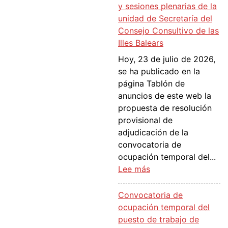
d
y sesiones plenarias de la
v
e
unidad de Secretaría del
o
r
Consejo Consultivo de las
c
e
Illes Balears
a
s
Hoy, 23 de julio de 2026,
t
o
se ha publicado en la
o
l
página Tablón de
r
u
anuncios de este web la
i
c
propuesta de resolución
a
i
provisional de
d
ó
adjudicación de la
e
n
convocatoria de
o
d
ocupación temporal del...
c
e
:
Lee más
u
f
P
p
i
r
a
Convocatoria de
n
o
c
ocupación temporal del
i
p
i
puesto de trabajo de
t