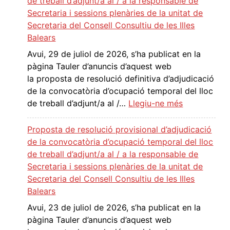
de treball d’adjunt/a al / a la responsable de
l
Secretaria i sessions plenàries de la unitat de
u
Secretaria del Consell Consultiu de les Illes
c
Balears
i
Avui, 29 de juliol de 2026, s’ha publicat en la
ó
pàgina Tauler d’anuncis d’aquest web
d
la proposta de resolució definitiva d’adjudicació
’
de la convocatòria d’ocupació temporal del lloc
a
:
de treball d’adjunt/a al /…
Llegiu-ne més
d
P
j
r
Proposta de resolució provisional d’adjudicació
u
o
de la convocatòria d’ocupació temporal del lloc
d
p
de treball d’adjunt/a al / a la responsable de
i
o
Secretaria i sessions plenàries de la unitat de
c
s
Secretaria del Consell Consultiu de les Illes
a
t
Balears
c
a
Avui, 23 de juliol de 2026, s’ha publicat en la
i
d
pàgina Tauler d’anuncis d’aquest web
ó
e