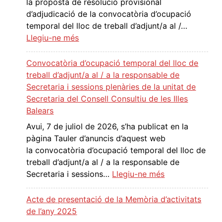
la proposta de resolució provisional
d
r
d’adjudicació de la convocatòria d’ocupació
e
e
temporal del lloc de treball d’adjunt/a al /…
l
s
:
Llegiu-ne més
a
o
P
c
l
r
o
Convocatòria d’ocupació temporal del lloc de
u
o
n
treball d’adjunt/a al / a la responsable de
c
p
v
Secretaria i sessions plenàries de la unitat de
i
o
o
Secretaria del Consell Consultiu de les Illes
ó
s
c
Balears
d
t
a
Avui, 7 de juliol de 2026, s’ha publicat en la
e
a
t
pàgina Tauler d’anuncis d’aquest web
f
d
ò
la convocatòria d’ocupació temporal del lloc de
i
e
r
treball d’adjunt/a al / a la responsable de
n
r
i
:
Secretaria i sessions…
Llegiu-ne més
i
e
a
C
t
s
d
o
i
Acte de presentació de la Memòria d’activitats
o
’
n
v
de l’any 2025
l
o
v
a