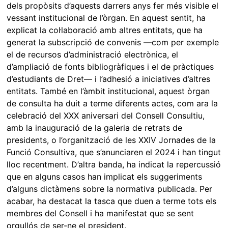
dels propòsits d’aquests darrers anys fer més visible el
vessant institucional de l’òrgan. En aquest sentit, ha
explicat la col·laboració amb altres entitats, que ha
generat la subscripció de convenis ―com per exemple
el de recursos d’administració electrònica, el
d’ampliació de fonts bibliogràfiques i el de pràctiques
d’estudiants de Dret― i l’adhesió a iniciatives d’altres
entitats. També en l’àmbit institucional, aquest òrgan
de consulta ha duit a terme diferents actes, com ara la
celebració del XXX aniversari del Consell Consultiu,
amb la inauguració de la galeria de retrats de
presidents, o l’organització de les XXIV Jornades de la
Funció Consultiva, que s’anunciaren el 2024 i han tingut
lloc recentment. D’altra banda, ha indicat la repercussió
que en alguns casos han implicat els suggeriments
d’alguns dictàmens sobre la normativa publicada. Per
acabar, ha destacat la tasca que duen a terme tots els
membres del Consell i ha manifestat que se sent
orgullós de ser-ne el president.