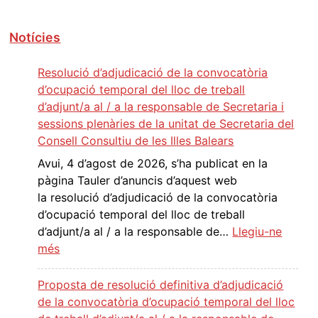
a
c
Notícies
i
ó
Resolució d’adjudicació de la convocatòria
d
d’ocupació temporal del lloc de treball
'
d’adjunt/a al / a la responsable de Secretaria i
e
sessions plenàries de la unitat de Secretaria del
n
Consell Consultiu de les Illes Balears
t
Avui, 4 d’agost de 2026, s’ha publicat en la
r
pàgina Tauler d’anuncis d’aquest web
a
la resolució d’adjudicació de la convocatòria
d
d’ocupació temporal del lloc de treball
e
d’adjunt/a al / a la responsable de…
Llegiu-ne
s
:
més
R
e
Proposta de resolució definitiva d’adjudicació
s
de la convocatòria d’ocupació temporal del lloc
o