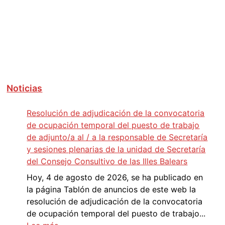
a
v
e
g
a
c
i
Noticias
ó
n
Resolución de adjudicación de la convocatoria
d
de ocupación temporal del puesto de trabajo
e
de adjunto/a al / a la responsable de Secretaría
e
y sesiones plenarias de la unidad de Secretaría
n
del Consejo Consultivo de las Illes Balears
t
Hoy, 4 de agosto de 2026, se ha publicado en
r
la página Tablón de anuncios de este web la
a
resolución de adjudicación de la convocatoria
d
de ocupación temporal del puesto de trabajo...
: