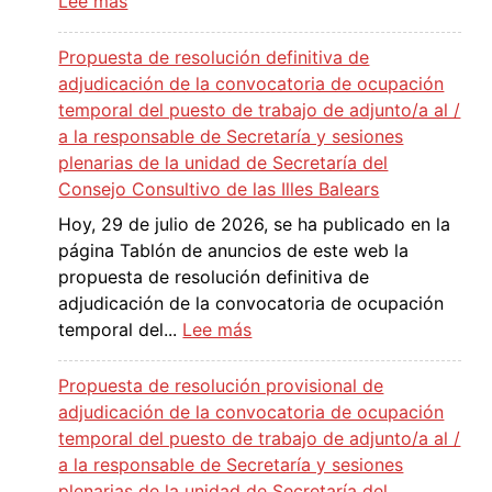
a
Lee más
R
s
e
Propuesta de resolución definitiva de
s
adjudicación de la convocatoria de ocupación
o
temporal del puesto de trabajo de adjunto/a al /
l
a la responsable de Secretaría y sesiones
u
plenarias de la unidad de Secretaría del
c
Consejo Consultivo de las Illes Balears
i
Hoy, 29 de julio de 2026, se ha publicado en la
ó
página Tablón de anuncios de este web la
n
propuesta de resolución definitiva de
d
adjudicación de la convocatoria de ocupación
e
:
temporal del...
Lee más
a
P
d
r
Propuesta de resolución provisional de
j
o
adjudicación de la convocatoria de ocupación
u
p
temporal del puesto de trabajo de adjunto/a al /
d
u
a la responsable de Secretaría y sesiones
i
e
plenarias de la unidad de Secretaría del