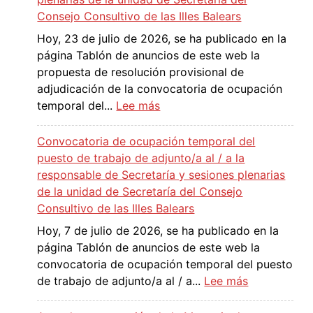
c
s
Consejo Consultivo de las Illes Balears
a
t
Hoy, 23 de julio de 2026, se ha publicado en la
c
a
página Tablón de anuncios de este web la
i
d
propuesta de resolución provisional de
ó
e
adjudicación de la convocatoria de ocupación
n
r
:
temporal del...
Lee más
d
e
P
e
s
r
l
Convocatoria de ocupación temporal del
o
o
a
puesto de trabajo de adjunto/a al / a la
l
p
c
responsable de Secretaría y sesiones plenarias
u
u
o
de la unidad de Secretaría del Consejo
c
e
n
Consultivo de las Illes Balears
i
s
v
Hoy, 7 de julio de 2026, se ha publicado en la
ó
t
o
página Tablón de anuncios de este web la
n
a
c
convocatoria de ocupación temporal del puesto
d
d
a
:
de trabajo de adjunto/a al / a...
Lee más
e
e
t
C
f
r
o